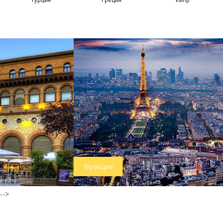
Франция
-->