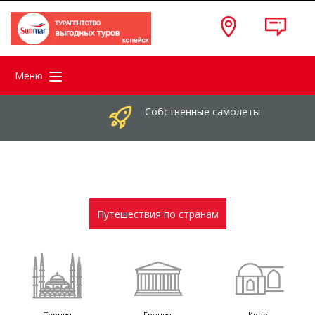
Меню
Собственные самолеты
Путешествия по странам
Турция
Греция
Кипр