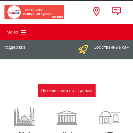
Меню
Собственные самолеты
Путешествия по странам
Турция
Греция
Кипр