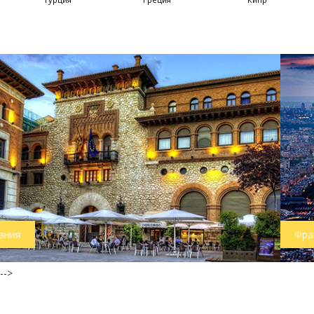
Франция
-->