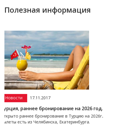
Полезная информация
.2017
Акции
15.12.2
бронирование на 2026 год.
Скидка до 50% 
онирование в Турцию на 2026г
.
Скидка на отели Ту
лябинска, Екатеринбурга.
бронирование до 