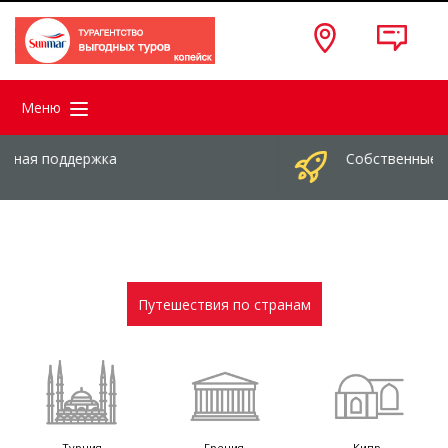
Меню
Собственные самолеты
Путешествия по странам
Турция
Греция
Кипр