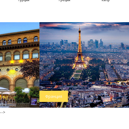
Франция
-->