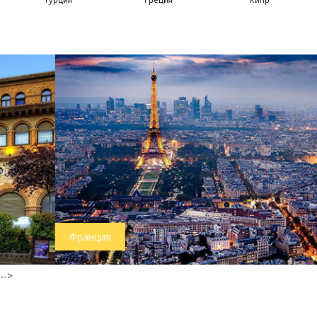
Франция
-->