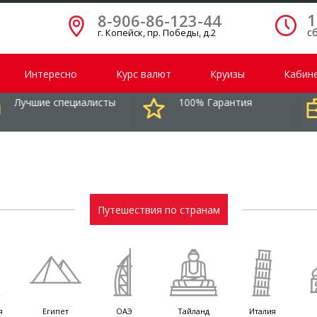
1
8-906-86-123-44
сб
г. Копейск, пр. Победы, д.2
Интересно
Курс валют
Круизы
Кабине
 специалисты
100% Гарантия
Расс
тур
Путешествия по странам
я
Египет
ОАЭ
Тайланд
Италия