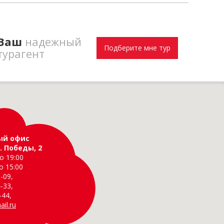
-
Ваш
надежный
Подберите мне тур
турагент
ый офис
. Победы, 2
о 19:00
о 15:00
-09,
-33,
-44,
il.ru