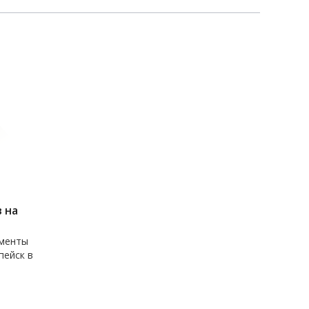
 на
ументы
пейск в