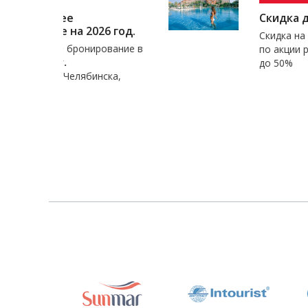
Скидка до 50% на Турци
026 год.
Скидка на отели Турции, Росс
ирование в
по акции раннего бронирова
до 50%
инска,