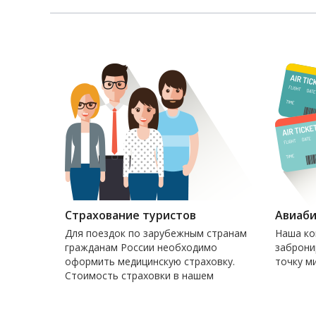
Страхование туристов
Авиаби
Для поездок по зарубежным странам
Наша ко
гражданам России необходимо
заброни
оформить медицинскую страховку.
точку ми
Стоимость страховки в нашем
агентстве составляет 1 у.е. за один
день пребывания в стране.