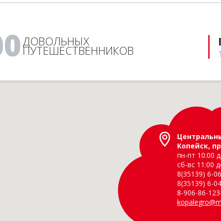
Это чистая правда, не верите 
позвоните!
6-06-09
тел. 8(35139)
00
ДОВОЛЬНЫХ
ПУТЕШЕСТВЕННИКОВ
Центральн
Копейск, пр
пн-пт 10:00 д
сб-вс 11:00 д
8(35139) 6-06
8(35139) 6-04
8-906-86-123
kopalegro@ma