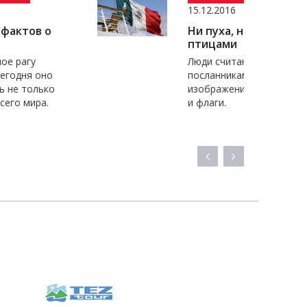
15.12.2016
Ни пуха, ни пера: 5 флагов с
птицами
Люди считают птиц
посланниками богов и украшают
изображениями пернатых гербы
и флаги.