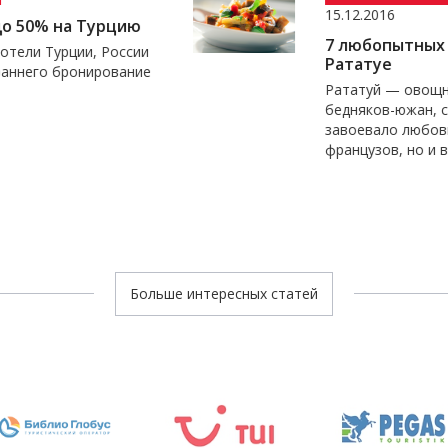
15.12.2016
ю
7 любопытных фактов о
ии
Рататуе
ние
Рататуй — овощное рагу
бедняков-южан, сегодня оно
завоевало любовь не только
французов, но и всего мира.
Больше интересных статей