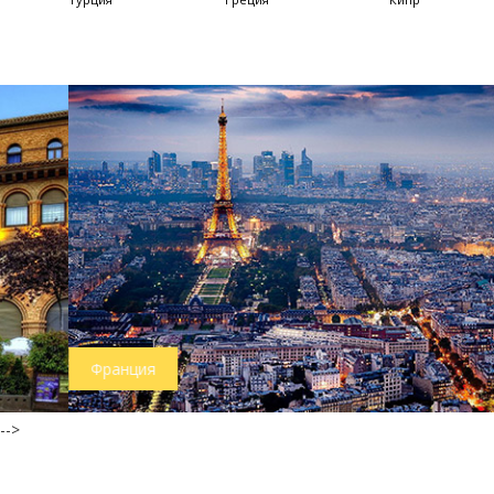
Франция
-->