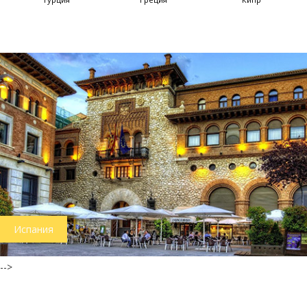
Франция
-->