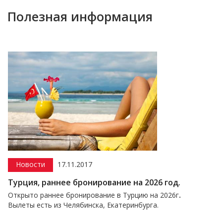
Полезная информация
17.11.2017
Акции
аннее бронирование на 2026 год.
Скидка д
ннее бронирование в Турцию на 2026г
.
Скидка на о
 из Челябинска, Екатеринбурга.
бронирован