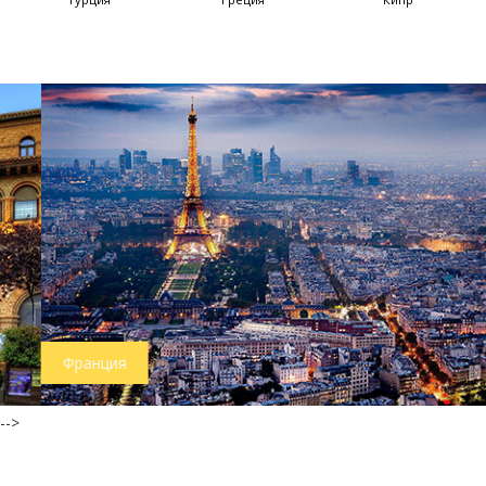
Франция
-->