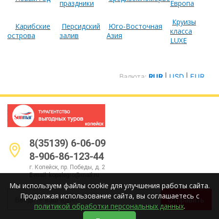
праздники
Европа
Круизы
Карибские
Персидский
Юго-Восточная
класса
острова
залив
Азия
LUXE
8(35139) 6-06-09
8-906-86-123-44
г. Копейск, пр. Победы, д. 2
E-mail:
kopalegro@mail.ru
Мы используем файлы cookie для улучшения работы сайта.
Продолжая использование сайта, вы соглашаетесь с
Отправить
политикой обработки персональных данных
.