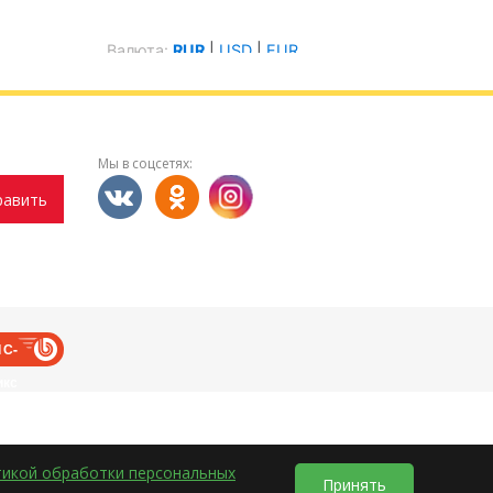
Мы в соцсетях:
равить
1С-
икс
тикой обработки персональных
Принять