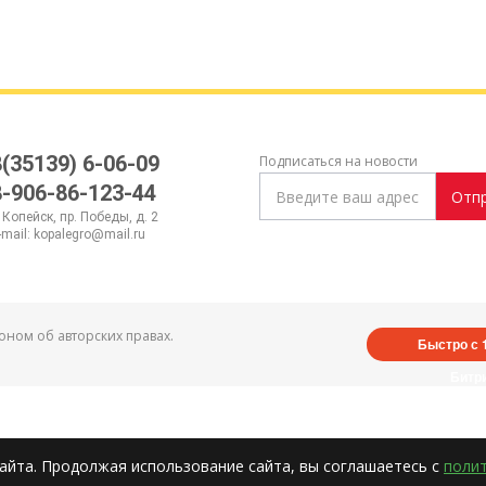
8(35139) 6-06-09
Подписаться на новости
8-906-86-123-44
Отп
. Копейск, пр. Победы, д. 2
-mail:
kopalegro@mail.ru
ном об авторских правах.
Быстро с 
Битр
айта. Продолжая использование сайта, вы соглашаетесь с
поли