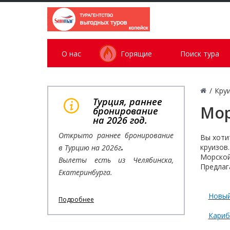
О нас
Горящие
Поиск тура
/
Кру
Турция, раннее
Мор
бронирование
на 2026 год.
Открыто раннее бронирование
Вы хоти
круизов.
в Турцию на 2026г
.
Морской
Вылеты есть из Челябинска,
Предлаг
Екатеринбурга.
Новый
Подробнее
Кариб