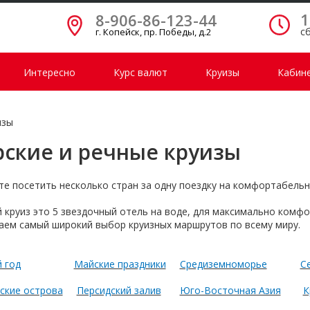
1
8-906-86-123-44
сб
г. Копейск, пр. Победы, д.2
Интересно
Курс валют
Круизы
Кабине
изы
ские и речные круизы
те посетить несколько стран за одну поездку на комфортабельн
 круиз это 5 звездочный отель на воде, для максимально комф
аем самый широкий выбор круизных маршрутов по всему миру.
 год
Майские праздники
Средиземноморье
С
ские острова
Персидский залив
Юго-Восточная Азия
К