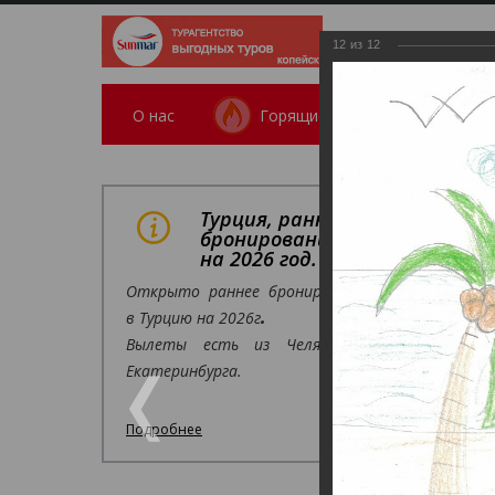
12
из
12
О нас
Горящие
Поиск тура
/
Конк
Турция, раннее
Дет
бронирование
на 2026 год.
Открыто раннее бронирование
Дети с 
в Турцию на 2026г
.
02.05.2025
Вылеты есть из Челябинска,
Екатеринбурга.
Подробнее