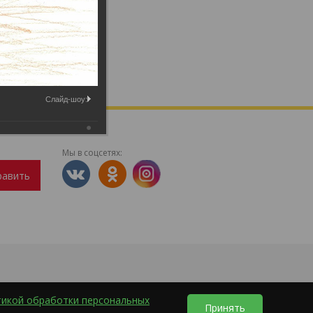
Слайд-шоу:
Мы в соцсетях:
равить
тикой обработки персональных
Принять